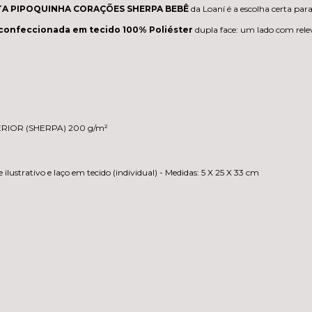
A PIPOQUINHA CORAÇÕES SHERPA BEBÊ
da Loaní é a escolha certa pa
 confeccionada em tecido 100% Poliéster
dupla face: um lado com rele
FERIOR (SHERPA) 200 g/m²
lustrativo e laço em tecido (individual) - Medidas: 5 X 25 X 33 cm