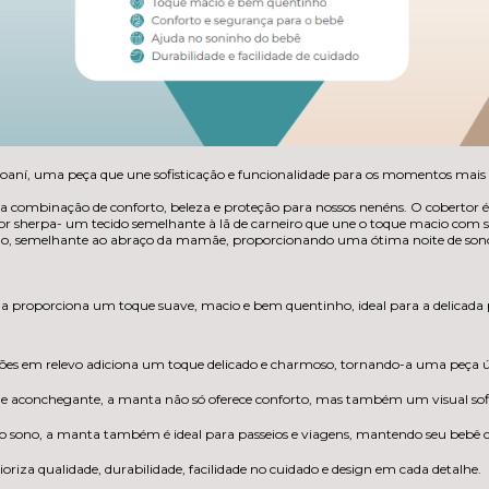
oaní, uma peça que une sofisticação e funcionalidade para os momentos mais e
 combinação de conforto, beleza e proteção para nossos nenéns. O cobertor 
or sherpa- um tecido semelhante à lã de carneiro que une o toque macio com 
hego, semelhante ao abraço da mamãe, proporcionando uma ótima noite de son
 proporciona um toque suave, macio e bem quentinho, ideal para a delicada 
es em relevo adiciona um toque delicado e charmoso, tornando-a uma peça ú
e aconchegante, a manta não só oferece conforto, mas também um visual sofi
o sono, a manta também é ideal para passeios e viagens, mantendo seu bebê c
iza qualidade, durabilidade, facilidade no cuidado e design em cada detalhe.