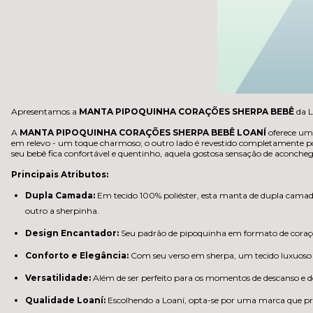
Apresentamos a
MANTA PIPOQUINHA CORAÇÕES SHERPA BEBÊ
da L
A
MANTA PIPOQUINHA CORAÇÕES SHERPA BEBÊ
LOANÍ
oferece uma
em relevo - um toque charmoso; o outro lado é revestido completamente p
seu bebê fica confortável e quentinho, aquela gostosa sensação de aconc
Principais Atributos:
Dupla Camada:
Em tecido 100% poliéster, esta manta de dupla camada
outro a sherpinha.
Design Encantador:
Seu padrão de pipoquinha em formato de coraçõ
Conforto e Elegância:
Com seu verso em sherpa, um tecido luxuoso 
Versatilidade:
Além de ser perfeito para os momentos de descanso e d
Qualidade Loaní:
Escolhendo a Loaní, opta-se por uma marca que prior