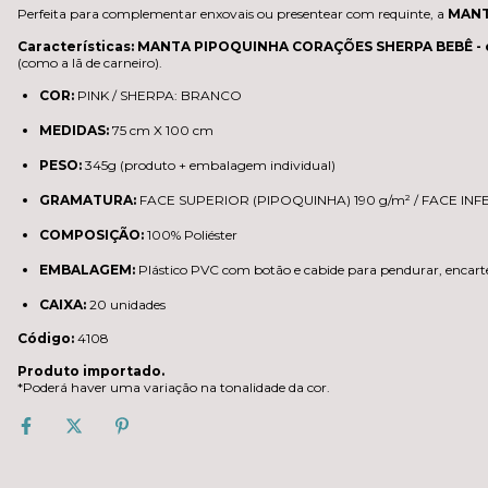
Perfeita para complementar enxovais ou presentear com requinte, a
MANT
Características:
MANTA PIPOQUINHA CORAÇÕES SHERPA BEBÊ
-
(como a lã de carneiro).
COR:
PINK / SHERPA: BRANCO
MEDIDAS:
75 cm X 100 cm
PESO:
345g (produto + embalagem individual)
GRAMATURA:
FACE SUPERIOR (PIPOQUINHA) 190
g/m² / FACE IN
COMPOSIÇÃO:
100% Poliéster
EMBALAGEM:
Plástico PVC com botão e cabide para pendurar, encarte i
CAIXA:
20 unidades
Código:
4108
Produto importado.
*Poderá haver uma variação na tonalidade da cor.