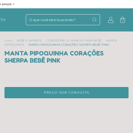
e preços ✨
NTO
0
Início
.
BEBÊ e INFANTIL
.
COBERTORES E MANTAS PARA BEBÊ
.
MANTA
PIPOQUINHA
.
MANTA PIPOQUINHA CORAÇÕES SHERPA BEBÊ PINK
MANTA PIPOQUINHA CORAÇÕES
SHERPA BEBÊ PINK