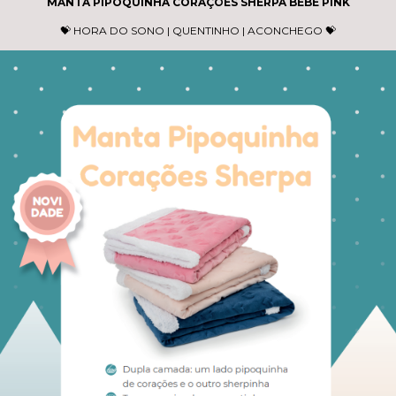
MANTA PIPOQUINHA CORAÇÕES SHERPA BEBÊ PINK
💝 HORA DO SONO | QUENTINHO | ACONCHEGO 💝