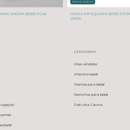
FRETE GRÁTIS
INHA SHERPA BEBÊ ROSA
MANTA PIPOQUINHA BEBÊ ESTA
CINZA
CATEGORIAS
Mais vendidos
Infantil e bebê
Mantas para bebê
Naninhas para bebê
ivulgação
Patrulha Canina
quentes
vacidade