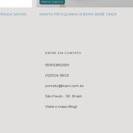
FRETE GRÁTIS
MPADA SAFARI
MANTA PIPOQUINHA SHERPA BEBÊ CINZA
ENTRE EM CONTATO
5511933852599
(11)3326-3803
contato@loani.com.br
São Paulo - SP, Brasil
Visite o nosso Blog!