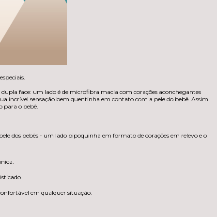
speciais.
é dupla face: um lado é de microfibra macia com corações aconchegantes
sua incrível sensação bem quentinha em contato com a pele do bebê. Assim
o para o bebê.
pele dos bebês - um lado pipoquinha em formato de corações em relevo e o
nica.
sticado.
onfortável em qualquer situação.