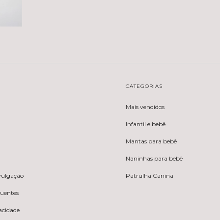
CATEGORIAS
Mais vendidos
Infantil e bebê
Mantas para bebê
Naninhas para bebê
ivulgação
Patrulha Canina
quentes
vacidade