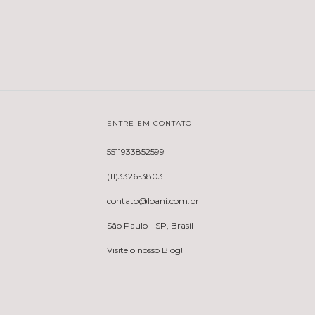
ENTRE EM CONTATO
5511933852599
(11)3326-3803
contato@loani.com.br
São Paulo - SP, Brasil
Visite o nosso Blog!