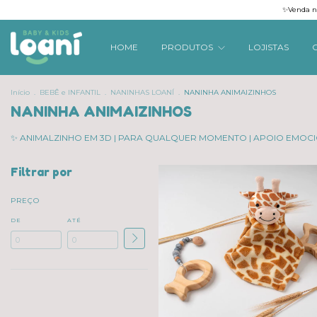
✨Venda na
HOME
PRODUTOS
LOJISTAS
Início
.
BEBÊ e INFANTIL
.
NANINHAS LOANÍ
.
NANINHA ANIMAIZINHOS
NANINHA ANIMAIZINHOS
✨ ANIMALZINHO EM 3D | PARA QUALQUER MOMENTO | APOIO EMOCI
Filtrar por
PREÇO
DE
ATÉ