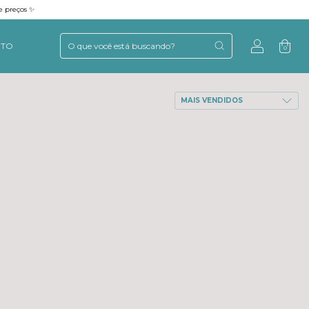
e preços ✨
NTO
0