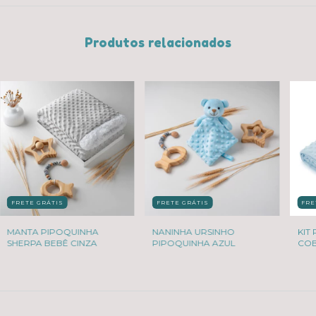
Produtos relacionados
FRETE GRÁTIS
FRETE GRÁTIS
FRE
MANTA PIPOQUINHA
NANINHA URSINHO
KIT
SHERPA BEBÊ CINZA
PIPOQUINHA AZUL
COB
URS