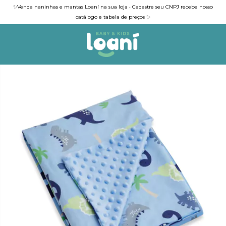
✨Venda naninhas e mantas Loaní na sua loja • Cadastre seu CNPJ receba nosso
catálogo e tabela de preços ✨