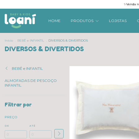
✨Venda na
HOME
PRODUTOS
LOJISTAS
Início
.
BEBÊ e INFANTIL
.
DIVERSOS & DIVERTIDOS
DIVERSOS & DIVERTIDOS
BEBÊ e INFANTIL
ALMOFADAS DE PESCOÇO
INFANTIL
Filtrar por
PREÇO
DE
ATÉ