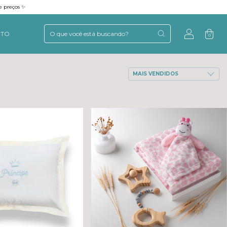
e preços ✨
NTO
0