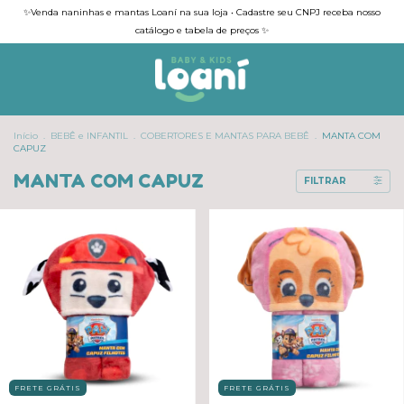
✨Venda naninhas e mantas Loaní na sua loja • Cadastre seu CNPJ receba nosso
catálogo e tabela de preços ✨
Início
.
BEBÊ e INFANTIL
.
COBERTORES E MANTAS PARA BEBÊ
.
MANTA COM
CAPUZ
MANTA COM CAPUZ
FILTRAR
FRETE GRÁTIS
FRETE GRÁTIS