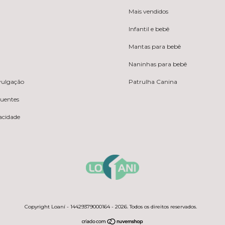
Mais vendidos
Infantil e bebê
Mantas para bebê
Naninhas para bebê
ivulgação
Patrulha Canina
quentes
vacidade
Copyright Loaní - 14429379000164 - 2026. Todos os direitos reservados.