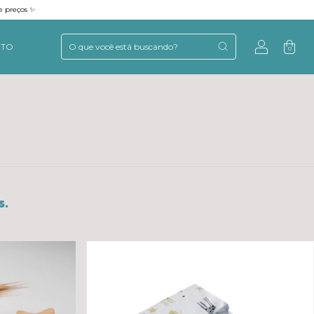
e preços ✨
NTO
0
s.