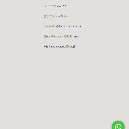
5511933852599
(11)3326-3803
contato@loani.com.br
São Paulo - SP, Brasil
Visite o nosso Blog!