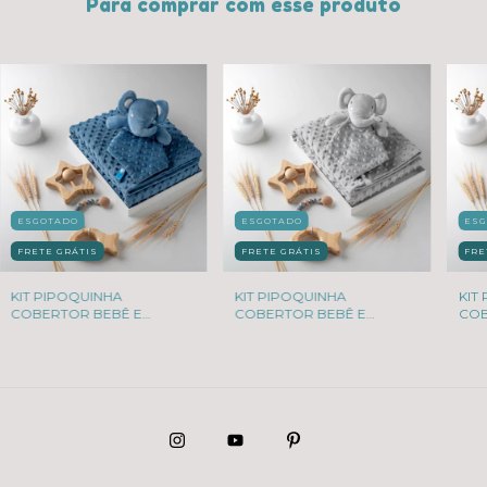
Para comprar com esse produto
ESGOTADO
ESGOTADO
ES
FRETE GRÁTIS
FRETE GRÁTIS
FRE
KIT PIPOQUINHA
KIT PIPOQUINHA
KIT
COBERTOR BEBÊ E
COBERTOR BEBÊ E
COB
NANINHA ELEFANTINHO
NANINHA ELEFANTINHO
NAN
AZUL
CINZA
PIN