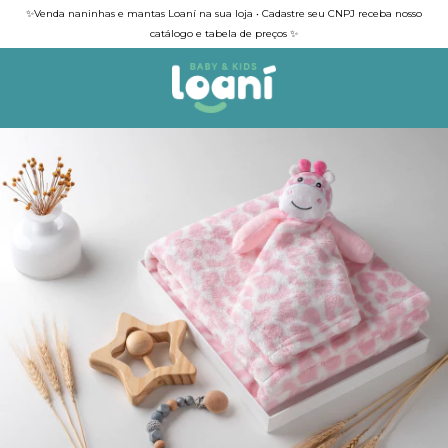
✨Venda naninhas e mantas Loaní na sua loja • Cadastre seu CNPJ receba nosso
catálogo e tabela de preços ✨