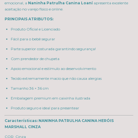
emocional, a
Naninha Patrulha Canina Loaní
apresenta excelente
aceitação no varejo físico e online.
PRINCIPAIS ATRIBUTOS:
Produto Oficial e Licenciado
Fácil para o bebê segurar
Parte superior costurada garantindo segurança!
Com prendedor de chupeta
Apoio emocional e estímulo ao desenvolvimento
Tecido extremamente macio que não causa alergias
Tamanho 36 × 36 cm
Embalagem premium em caixinha ilustrada
Produto seguro e ideal para presentear
Características: NANINHA PATRULHA CANINA HERÓIS
MARSHALL CINZA
COR: Cinza