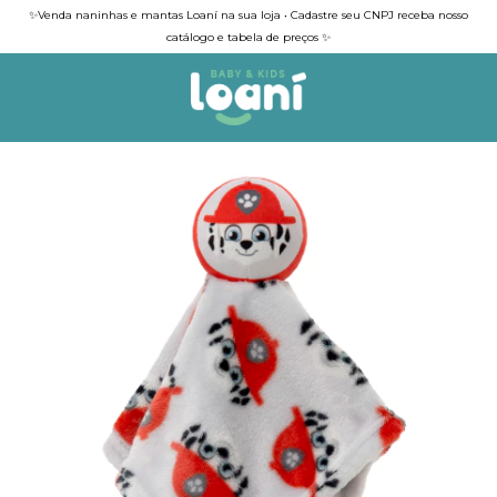
✨Venda naninhas e mantas Loaní na sua loja • Cadastre seu CNPJ receba nosso
catálogo e tabela de preços ✨