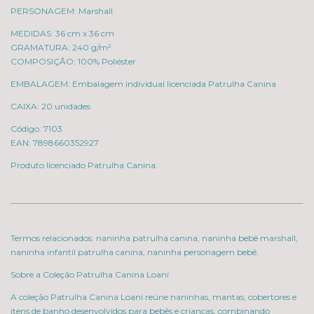
PERSONAGEM: Marshall
MEDIDAS: 36 cm x 36 cm
GRAMATURA: 240 g/m²
COMPOSIÇÃO: 100% Poliéster
EMBALAGEM: Embalagem individual licenciada Patrulha Canina
CAIXA: 20 unidades
Código: 7103
EAN: 7898660352927
Produto licenciado Patrulha Canina.
Termos relacionados: naninha patrulha canina, naninha bebê marshall,
naninha infantil patrulha canina, naninha personagem bebê.
Sobre a Coleção Patrulha Canina Loaní
A coleção Patrulha Canina Loaní reúne naninhas, mantas, cobertores e
itens de banho desenvolvidos para bebês e crianças, combinando