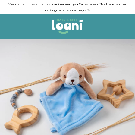
✨Venda naninhas e mantas Loaní na sua loja • Cadastre seu CNPJ receba nosso
catálogo e tabela de preços ✨