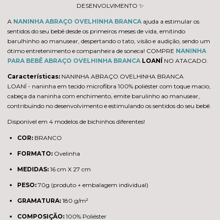
DESENVOLVIMENTO ✨
A
NANINHA ABRAÇO OVELHINHA BRANCA
ajuda a estimular os
sentidos do seu bebê desde os primeiros meses de vida, emitindo
barulhinho ao manusear, despertando o tato, visão e audição, sendo um
ótimo entretenimento e companheira de soneca! COMPRE
NANINHA
PARA BEBÊ ABRAÇO OVELHINHA BRANCA
LOANÍ
NO ATACADO.
Características:
NANINHA ABRAÇO OVELHINHA BRANCA
LOANÍ -
naninha em tecido microfibra
100% poliéster
com toque macio,
cabeça da naninha com enchimento, emite barulinho ao manusear,
contribuindo no desenvolvimento e estimulando os sentidos do seu bebê.
Disponível em 4 modelos de bichinhos diferentes!
COR:
BRANCO
FORMATO:
Ovelinha
MEDIDAS:
16 cm X 27 cm
PESO:
70g (produto + embalagem individual)
GRAMATURA:
180 g/m²
COMPOSIÇÃO:
100% Poliéster