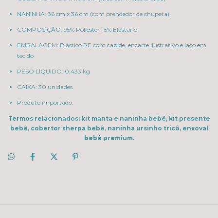
NANINHA: 36 cm x 36 cm (com prendedor de chupeta)
COMPOSIÇÃO: 95% Poliéster | 5% Elastano
EMBALAGEM: Plástico PE com cabide, encarte ilustrativo e laço em
tecido
PESO LÍQUIDO: 0,433 kg
CAIXA: 30 unidades
Produto importado.
Termos relacionados: kit manta e naninha bebê, kit presente
bebê, cobertor sherpa bebê, naninha ursinho tricô, enxoval
bebê premium.