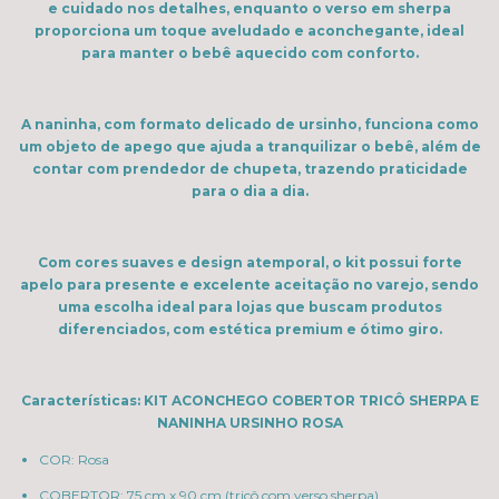
e cuidado nos detalhes, enquanto o verso em sherpa
proporciona um toque aveludado e aconchegante, ideal
para manter o bebê aquecido com conforto.
A naninha, com formato delicado de ursinho, funciona como
um objeto de apego que ajuda a tranquilizar o bebê, além de
contar com prendedor de chupeta, trazendo praticidade
para o dia a dia.
Com cores suaves e design atemporal, o kit possui forte
apelo para presente e excelente aceitação no varejo, sendo
uma escolha ideal para lojas que buscam produtos
diferenciados, com estética premium e ótimo giro.
Características: KIT ACONCHEGO COBERTOR TRICÔ SHERPA E
NANINHA URSINHO ROSA
COR: Rosa
COBERTOR: 75 cm x 90 cm (tricô com verso sherpa)