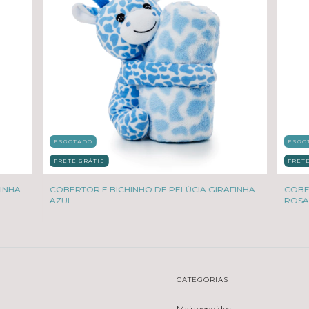
ESGOTADO
ESGO
FRETE GRÁTIS
FRET
FINHA
COBERTOR E BICHINHO DE PELÚCIA GIRAFINHA
COBE
AZUL
ROSA
CATEGORIAS
Mais vendidos