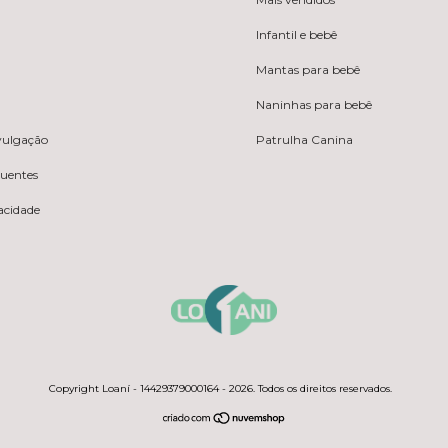
Infantil e bebê
Mantas para bebê
Naninhas para bebê
ivulgação
Patrulha Canina
quentes
vacidade
Copyright Loaní - 14429379000164 - 2026. Todos os direitos reservados.