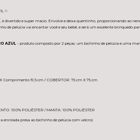
IL ✨
Í
, é divertido e super macio. Envolve e deixa quentinho, proporcionando ao nen
hinho de pelúcia vai encantar você e seu bebê, e será um excelente brinquedo 
HO AZUL
- produto composto por 2 peças: um bichinho de pelúcia e uma ma
 X Comprimento 19,5 cm / COBERTOR: 75 cm X 75 cm
ENTO: 100% POLIÉSTER / MANTA: 100% POLIÉSTER
ta enrolada presa ao bichinho de pelúcia com velcro)