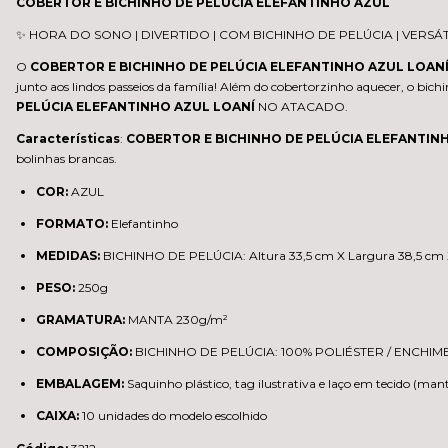
COBERTOR E BICHINHO DE PELÚCIA ELEFANTINHO AZUL
✨ HORA DO SONO | DIVERTIDO | COM BICHINHO DE PELÚCIA | VERSÁT
O
COBERTOR E BICHINHO DE PELÚCIA ELEFANTINHO AZUL
LOAN
junto aos lindos passeios da família! Além do cobertorzinho aquecer, o bic
PELÚCIA ELEFANTINHO AZUL
LOANÍ
NO ATACADO.
Características
:
COBERTOR E BICHINHO DE PELÚCIA ELEFANTIN
bolinhas brancas.
COR:
AZUL
FORMATO:
Elefantinho
MEDIDAS:
BICHINHO DE PELÚCIA: Altura 33,5 cm X Largura 38,5 cm
PESO:
250g
GRAMATURA:
MANTA 230g/m²
COMPOSIÇÃO:
BICHINHO DE PELÚCIA: 100% POLIÉSTER / ENCHIM
EMBALAGEM:
Saquinho plástico, tag ilustrativa e laço em tecido (man
CAIXA:
10 unidades do modelo escolhido