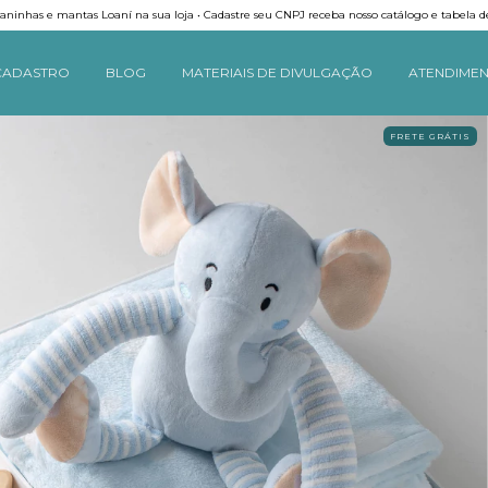
ninhas e mantas Loaní na sua loja • Cadastre seu CNPJ receba nosso catálogo e tabela d
CADASTRO
BLOG
MATERIAIS DE DIVULGAÇÃO
ATENDIME
FRETE GRÁTIS